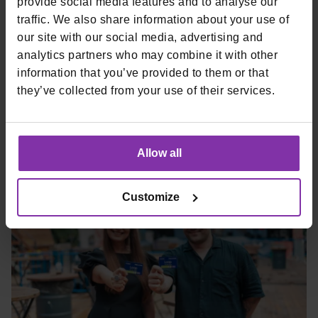
provide social media features and to analyse our
traffic. We also share information about your use of
Kroz
Monri online plaćanja
trgovci posluju na
PCI DSS
our site with our social media, advertising and
Level 1
infrastrukturi, s 3DS 2.2, tokenizacijom i
analytics partners who may combine it with other
usklađenošću s PCI DSS 4.0.1, DORA i NIS2. Osjetljiva polja
information that you’ve provided to them or that
kartica drže se u Monri okruženju.
they’ve collected from your use of their services.
Ako želite pregled vašeg setupa,
kontaktirajte naš tim
.
Allow all
Customize