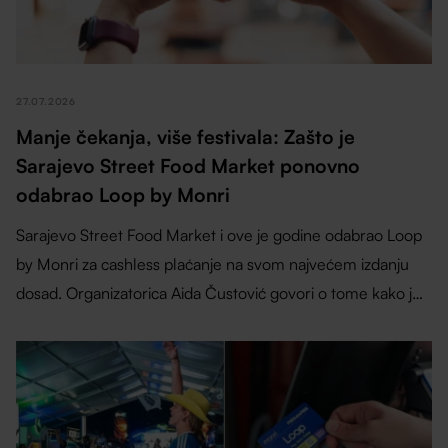
27.07.2026
Manje čekanja, više festivala: Zašto je
Sarajevo Street Food Market ponovno
odabrao Loop by Monri
Sarajevo Street Food Market i ove je godine odabrao Loop
by Monri za cashless plaćanje na svom najvećem izdanju
dosad. Organizatorica Aida Čustović govori o tome kako je
sustav pridonio bržoj usluzi, kraćim redovima i boljem
iskustvu za posjetitelje, izlagače i organizatore.