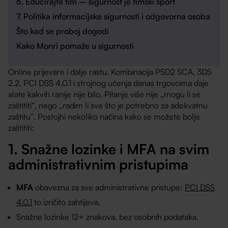
6. Educirajte tim – sigurnost je timski sport
7. Politika informacijske sigurnosti i odgovorna osoba
Što kad se proboj dogodi
Kako Monri pomaže u sigurnosti
Online prijevare i dalje rastu. Kombinacija PSD2 SCA, 3DS
2.2, PCI DSS 4.0.1 i strojnog učenja danas trgovcima daje
alate kakvih ranije nije bilo. Pitanje više nije „mogu li se
zaštititi“, nego „radim li sve što je potrebno za adekvatnu
zaštitu”. Postojhi nekoliko načina kako se možete bolje
zaštititi:
1. Snažne lozinke i MFA na svim
administrativnim pristupima
MFA
obavezna za sve administrativne pristupe;
PCI DSS
4.0.1
to izričito zahtijeva.
Snažne lozinke 12+ znakova, bez osobnih podataka.