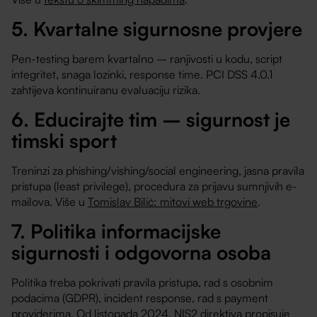
5. Kvartalne sigurnosne provjere
Pen-testing barem kvartalno – ranjivosti u kodu, script
integritet, snaga lozinki, response time. PCI DSS 4.0.1
zahtijeva kontinuiranu evaluaciju rizika.
6. Educirajte tim – sigurnost je
timski sport
Treninzi za phishing/vishing/social engineering, jasna pravila
pristupa (least privilege), procedura za prijavu sumnjivih e-
mailova. Više u
Tomislav Bilić: mitovi web trgovine
.
7. Politika informacijske
sigurnosti i odgovorna osoba
Politika treba pokrivati pravila pristupa, rad s osobnim
podacima (GDPR), incident response, rad s payment
providerima. Od listopada 2024.
NIS2 direktiva
propisuje