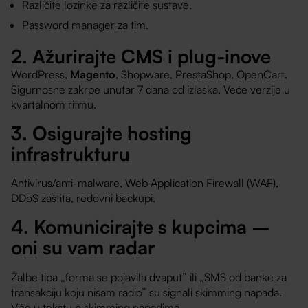
Različite lozinke za različite sustave.
Password manager za tim.
2. Ažurirajte CMS i plug-inove
WordPress,
Magento
, Shopware, PrestaShop, OpenCart.
Sigurnosne zakrpe unutar 7 dana od izlaska. Veće verzije u
kvartalnom ritmu.
3. Osigurajte hosting
infrastrukturu
Antivirus/anti-malware, Web Application Firewall (WAF),
DDoS zaštita, redovni backupi.
4. Komunicirajte s kupcima –
oni su vam radar
Žalbe tipa „forma se pojavila dvaput” ili „SMS od banke za
transakciju koju nisam radio” su signali skimming napada.
Više u
tekstu o skimming napadima
.