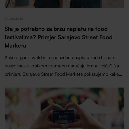
04.08.2026
Šta je potrebno za brzu naplatu na food
festivalima? Primjer Sarajevo Street Food
Marketa
Kako organizovati brzu i pouzdanu naplatu kada hiljade
posjetilaca u kratkom vremenu naručuju hranu i piće? Na
primjeru Sarajevo Street Food Marketa pokazujemo kako
su Loop by Monri cashless sistem, Remaris kase i
SinglePOS uređaji pomogli izlagačima da ubrzaju uslugu,
pojednostave rad i gostima pruže bolje festivalsko iskustvo.