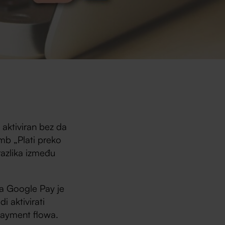
aktiviran bez da
mb „Plati preko
razlika između
 a Google Pay je
 aktivirati
payment flowa.