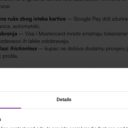
ovca:
 ne ruše zbog isteka kartice
– Google Pay drži ažuriran
oca, automatski,
obrenja
– Visa i Mastercard mreže smatraju tokeniziran
 izdavaoci ih lakše odobravaju,
lazi
frictionless
– kupac ne dobiva dodatnu provjeru je
ć prošla.
prijevara, manje
ebackova
Details
ci nisu upotrebljivi ako se „izgube” u nekoj data breach
etan uređaj i Google račun, i bez biometrijske potvrde s
s
 To digitalnim novčanicima daje značajno
nižu stopu po