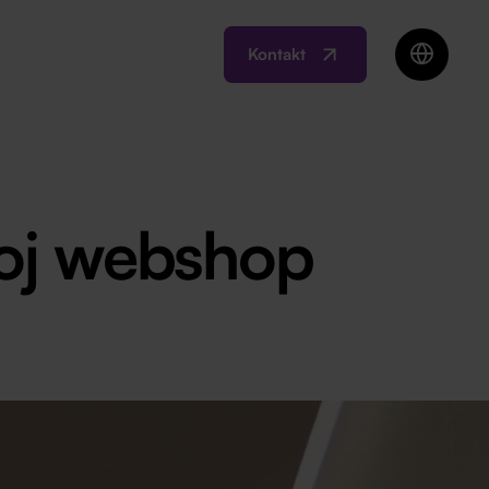
Kontakt
EN
HR
MK
RO
voj webshop
SI
RS