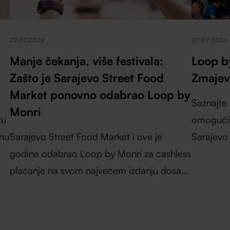
27.07.2026
07.07.2026
Manje čekanja, više festivala:
Loop b
Zašto je Sarajevo Street Food
Zmajevi
Market ponovno odabrao Loop by
Saznajte
Monri
tu
omogućil
enu
Sarajevo Street Food Market i ove je
Sarajevo
godine odabrao Loop by Monri za cashless
najvećih 
mo
plaćanje na svom najvećem izdanju dosad.
Organizatorica Aida Čustović govori o
i
tome kako je sustav pridonio bržoj usluzi,
kraćim redovima i boljem iskustvu za