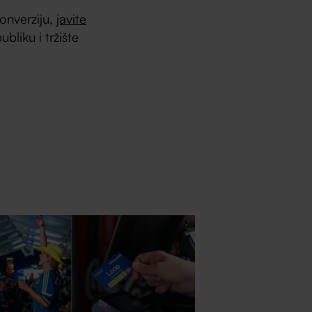
onverziju,
javite
liku i tržište