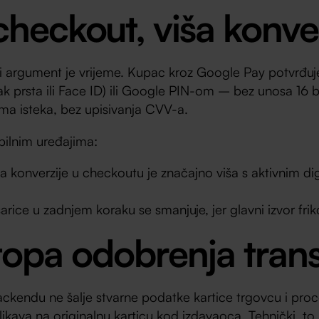
checkout, viša konve
i argument je vrijeme. Kupac kroz Google Pay potvrđuj
ak prsta ili Face ID) ili Google PIN-om – bez unosa 16 b
ma isteka, bez upisivanja CVV-a.
bilnim uređajima:
 konverzije u checkoutu je značajno viša s aktivnim di
ice u zadnjem koraku se smanjuje, jer glavni izvor frikc
topa odobrenja trans
ckendu ne šalje stvarne podatke kartice trgovcu i proc
likava na originalnu karticu kod izdavaoca. Tehnički, to