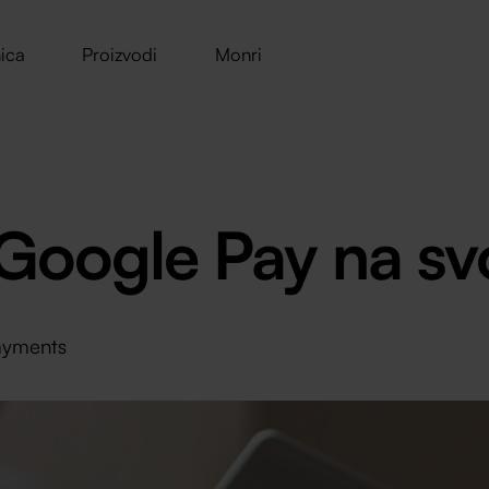
ica
Proizvodi
Monri
 Google Pay na s
ayments