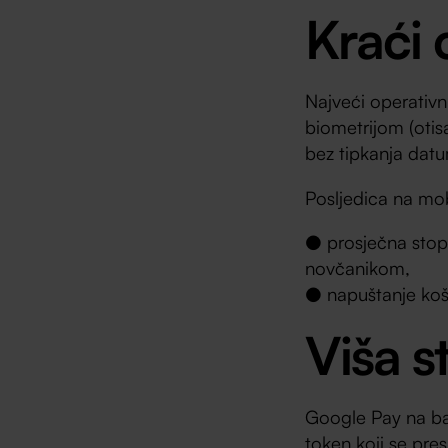
Kraći 
Najveći operativn
biometrijom (otis
bez tipkanja datu
Posljedica na mo
● prosječna stopa
novčanikom,
● napuštanje košar
Viša s
Google Pay na ba
token koji se pres