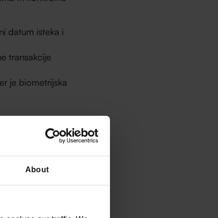
i datum isteka i
e transakcije
r je biometrijska
About
 situaciji – token
 istog uređaja
vrata zbog