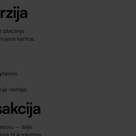
rzija
e plaćanje
rojeva kartice,
gitalnim
ije nestaje.
akcija
esoru – šalje
 ima tri konkretne