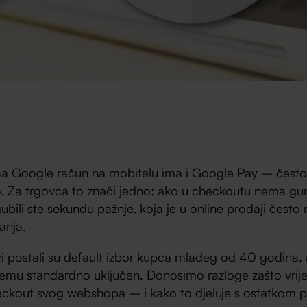
ma Google račun na mobitelu ima i Google Pay – često 
o. Za trgovca to znači jedno: ako u checkoutu nema gu
ubili ste sekundu pažnje, koja je u online prodaji često 
anja.
ci postali su default izbor kupca mlađeg od 40 godina,
emu standardno uključen. Donosimo razloge zašto vrijedi
ckout svog webshopa – i kako to djeluje s ostatkom 