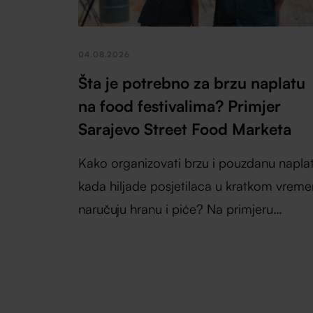
04.08.2026
Šta je potrebno za brzu naplatu
na food festivalima? Primjer
Sarajevo Street Food Marketa
Kako organizovati brzu i pouzdanu napla
kada hiljade posjetilaca u kratkom vrem
naručuju hranu i piće? Na primjeru
Sarajevo Street Food Marketa pokazuje
kako su Loop by Monri cashless sistem,
Remaris kase i SinglePOS uređaji pomogl
izlagačima da ubrzaju uslugu,