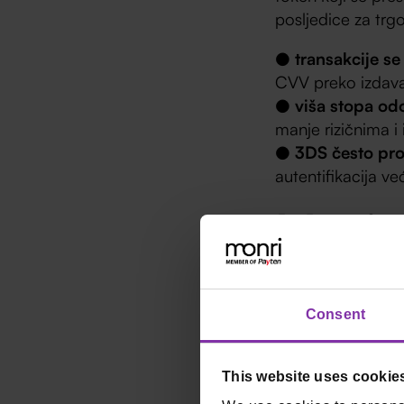
posljedice za trg
●
transakcije se
CVV preko izdava
●
viša stopa od
manje rizičnima i
●
3DS često pro
autentifikacija ve
Manje 
charg
Consent
Tokenizirani poda
je vezan za konkr
This website uses cookie
neupotrebljiv je.