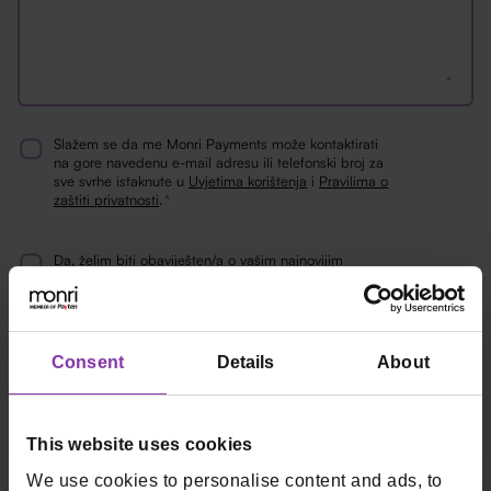
Slažem se da me Monri Payments može kontaktirati
Consent
na gore navedenu e-mail adresu ili telefonski broj za
sve svrhe istaknute u
Uvjetima korištenja
i
Pravilima o
*
zaštiti privatnosti
.
*
Da, želim biti obaviješten/a o vašim najnovijim
Newsletter
vijestima i posebnim ponudama. (Ne spamujemo!)
Consent
Details
About
This website uses cookies
We use cookies to personalise content and ads, to