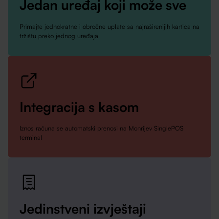
Jedan uređaj koji može sve
Primajte jednokratne i obročne uplate sa najraširenijih kartica na
tržištu preko jednog uređaja
Integracija s kasom
Iznos računa se automatski prenosi na Monrijev SinglePOS
terminal
Jedinstveni izvještaji