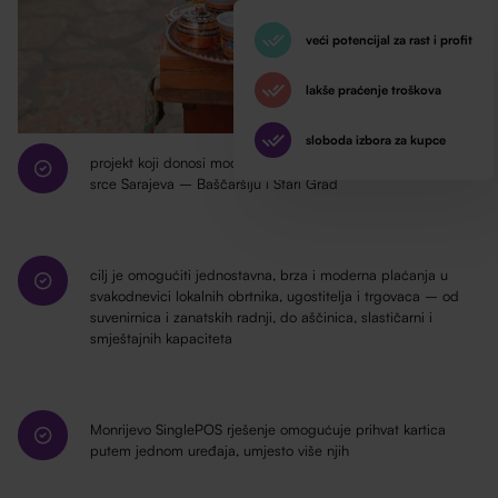
veći potencijal za rast i profit
lakše praćenje troškova
sloboda izbora za kupce
projekt koji donosi modernu infrastrukturu plaćanja u samo
srce Sarajeva – Baščaršiju i Stari Grad
cilj je omogućiti jednostavna, brza i moderna plaćanja u
svakodnevici lokalnih obrtnika, ugostitelja i trgovaca – od
suvenirnica i zanatskih radnji, do aščinica, slastičarni i
smještajnih kapaciteta
Monrijevo SinglePOS rješenje omogućuje prihvat kartica
putem jednom uređaja, umjesto više njih