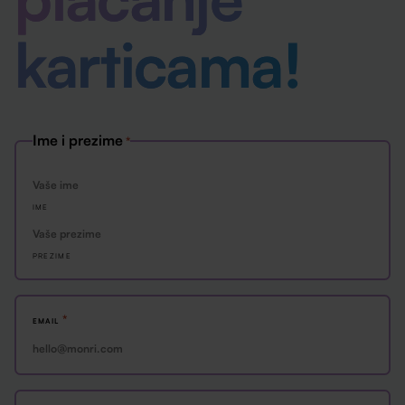
karticama
!
Ime i prezime
*
IME
PREZIME
*
EMAIL