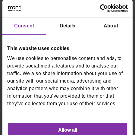
Partnerstvo
Sarađujemo s velikim brojem partnera.
Consent
Details
About
Javite nam se!
This website uses cookies
We use cookies to personalise content and ads, to
Upiti medija
provide social media features and to analyse our
traffic. We also share information about your use of
Naš PR odjel rado će odgovoriti na sve upite medija.
our site with our social media, advertising and
analytics partners who may combine it with other
Javite nam se!
information that you’ve provided to them or that
they’ve collected from your use of their services.
Podrška
Allow all