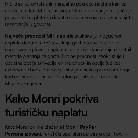
HIS-a se automatski ili manualno pokreće naplata kartica,
ali ovaj put kao MIT transakcija. Osim rezervacije moguće je
pokrenuti i naplatu za dodatne troškove nastale izvan uvjeta
rezervacije (ugovora).
Najveća prednost MIT naplate
svakako je mogućnost
naplate dodatnih troškova koje gost napravi bez rizika
osporavanja glavne naplate rezervacije i korištenje dodatnih
metoda plaćanja za gosta. Brojne prednosti zaokružuje i
dodatna opcija aktivacije online check-in opcija (uz već
navedenu check-out opciju) slanjem linka i potvrdom broja
kartice čime se postiže dodatno poboljšano korisničko
iskustvo za gosta.
Kako Monri pokriva
turističku naplatu
Kroz
Monri online plaćanja
i
Monri PayPer
Personalizovani
, turistički operateri aktiviraju cijeli flow –