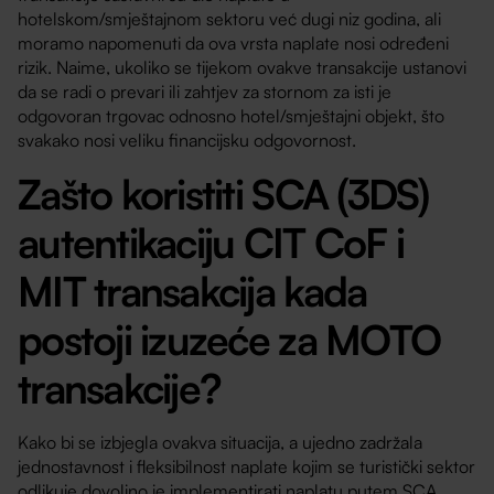
hotelskom/smještajnom sektoru već dugi niz godina, ali
moramo napomenuti da ova vrsta naplate nosi određeni
rizik. Naime, ukoliko se tijekom ovakve transakcije ustanovi
da se radi o prevari ili zahtjev za stornom za isti je
odgovoran trgovac odnosno hotel/smještajni objekt, što
svakako nosi veliku financijsku odgovornost.
Zašto koristiti SCA (3DS)
autentikaciju CIT CoF i
MIT transakcija kada
postoji izuzeće za MOTO
transakcije?
Kako bi se izbjegla ovakva situacija, a ujedno zadržala
jednostavnost i fleksibilnost naplate kojim se turistički sektor
odlikuje dovoljno je implementirati naplatu putem SCA,