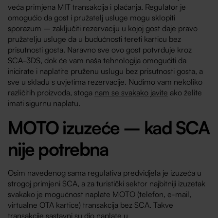
veća primjena MIT transakcija i plaćanja. Regulator je
omogućio da gost i pružatelj usluge mogu sklopiti
sporazum – zaključiti rezervaciju u kojoj gost daje pravo
pružatelju usluge da u budućnosti tereti karticu bez
prisutnosti gosta. Naravno sve ovo gost potvrđuje kroz
SCA-3DS, dok će vam naša tehnologija omogućiti da
inicirate i naplatite pruženu uslugu bez prisutnosti gosta, a
sve u skladu s uvjetima rezervacije. Nudimo vam nekoliko
različitih proizvoda, stoga
nam se svakako javite
ako želite
imati sigurnu naplatu.
MOTO izuzeće – kad SCA
nije potrebna
Osim navedenog sama regulativa predvidjela je izuzeća u
strogoj primjeni SCA, a za turistički sektor najbitniji izuzetak
svakako je mogućnost naplate MOTO (telefon, e-mail,
virtualne OTA kartice) transakcija bez SCA. Takve
transakcije sastavni su dio naplate u