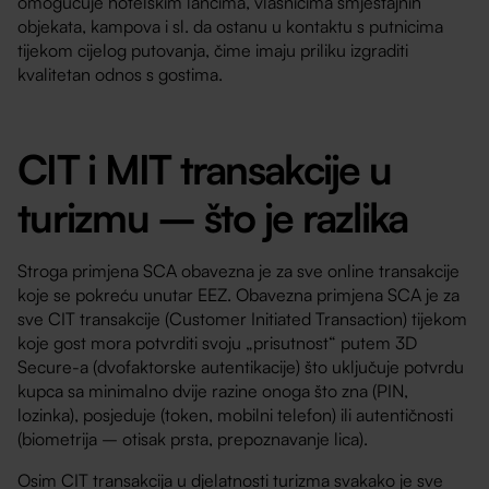
omogućuje hotelskim lancima, vlasnicima smještajnih
objekata, kampova i sl. da ostanu u kontaktu s putnicima
tijekom cijelog putovanja, čime imaju priliku izgraditi
kvalitetan odnos s gostima.
CIT i MIT transakcije u
turizmu – što je razlika
Stroga primjena SCA obavezna je za sve online transakcije
koje se pokreću unutar EEZ. Obavezna primjena SCA je za
sve CIT transakcije (Customer Initiated Transaction) tijekom
koje gost mora potvrditi svoju „prisutnost“ putem 3D
Secure-a (dvofaktorske autentikacije) što uključuje potvrdu
kupca sa minimalno dvije razine onoga što zna (PIN,
lozinka), posjeduje (token, mobilni telefon) ili autentičnosti
(biometrija – otisak prsta, prepoznavanje lica).
Osim CIT transakcija u djelatnosti turizma svakako je sve