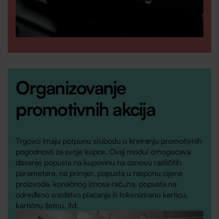
Organizovanje
promotivnih akcija
Trgovci imaju potpunu slobodu u kreiranju promotivnih
pogodnosti za svoje kupce. Ovaj modul omogućava
davanje popusta na kupovinu na osnovu različitih
parametara, na primjer, popusta u rasponu cijene
proizvoda, konačnog iznosa računa, popusta na
određeno sredstvo plaćanja ili tokeniziranu karticu,
kartičnu šemu, itd.