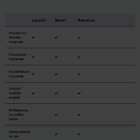
Launch
Boost
Advance
Podrška kod
tehničke
✔️
✔️
✔️
integracije
Procesiranje
✔️
✔️
✔️
transakcija
Povrat/Refund
✔️
✔️
✔️
transakcija
Osnovni
analitički
✔️
✔️
✔️
pregled
Mulitiaquiring
na različite
✔️
✔️
banke
Opcija plaćanja
✔️
✔️
na rate