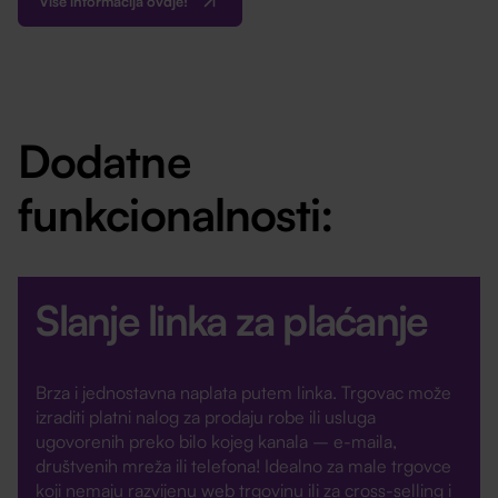
Više informacija ovdje!
Dodatne
funkcionalnosti:
Slanje linka za plaćanje
Brza i jednostavna naplata putem linka. Trgovac može
izraditi platni nalog za prodaju robe ili usluga
ugovorenih preko bilo kojeg kanala – e-maila,
društvenih mreža ili telefona! Idealno za male trgovce
koji nemaju razvijenu web trgovinu ili za cross-selling i