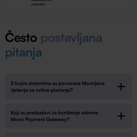
ovaj paket.
Često
postavljana
pitanja
S kojim sistemima su povezana Monrijeva
rješenja za online plaćanja?
Monrijev sistem online plaćanja je već povezan sa
vodećim sistemima za hotelske rezervacije i
Koji su preduslovi za korištenje sistema
upravljanje kanalima (booking i channel manager
Monri Payment Gateway?
sistemi), kao što su PHOBS, Rentilo, Direct booker, EZ
Booker i Nakumo, što omogućava jednostavan i brz
Za implementaciju standardne online naplate
početak rada bez procesa integracije.