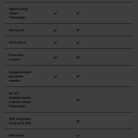
Uspostavljanje
usluge
✔️
✔️
Tokenizacija
Pay by Link
✔️
✔️
Multi refund
✔️
✔️
Promotion
✔️
✔️
module
Google & Apple
pay platne
✔️
✔️
metode
Do 100
spašenih kartica
✔️
u okviru usluge
Tokenizacija
SDK integration
✔️
(Android & iOS)
Risk modul
✔️