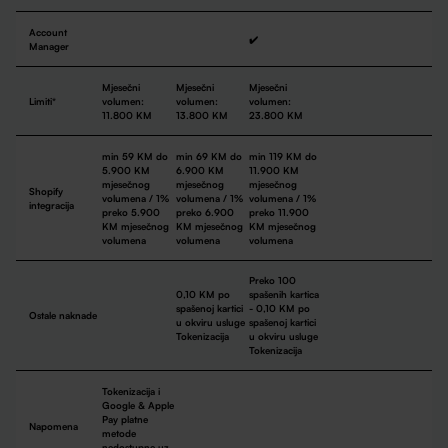
Account
✔️
Manager
Mjesečni
Mjesečni
Mjesečni
Limiti*
volumen:
volumen:
volumen:
11.800 KM
13.800 KM
23.800 KM
min 59 KM do
min 69 KM do
min 119 KM do
5.900 KM
6.900 KM
11.900 KM
mjesečnog
mjesečnog
mjesečnog
Shopify
volumena / 1%
volumena / 1%
volumena / 1%
integracija
preko 5.900
preko 6.900
preko 11.900
KM mjesečnog
KM mjesečnog
KM mjesečnog
volumena
volumena
volumena
Preko 100
0,10 KM po
spašenih kartica
spašenoj kartici
- 0,10 KM po
Ostale naknade
u okviru usluge
spašenoj kartici
Tokenizacija
u okviru usluge
Tokenizacija
Tokenizacija i
Google & Apple
Pay platne
Napomena
metode
nedostupne uz