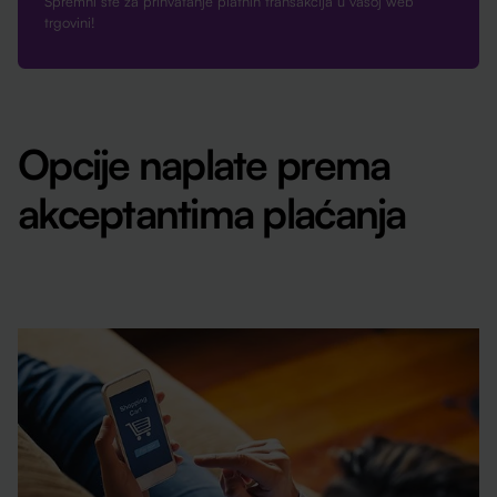
Spremni ste za prihvatanje platnih transakcija u vašoj web
trgovini!
Opcije naplate prema
akceptantima plaćanja