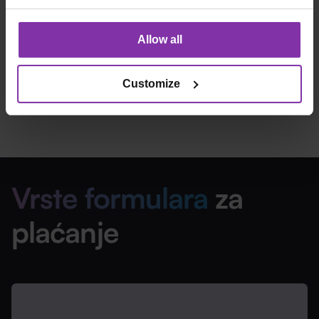
Podržane kartice
Allow all
Customize
Vrste formulara
za
plaćanje