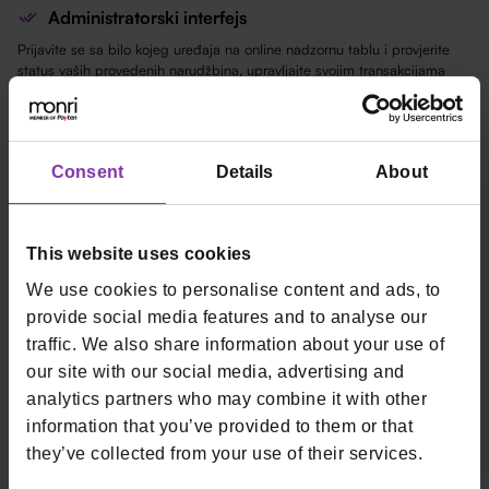
Administratorski interfejs
Prijavite se sa bilo kojeg uređaja na online nadzornu tablu i provjerite
status vaših provedenih narudžbina, upravljajte svojim transakcijama
(storno, kompletiranje narudžbine ili vraćanje), generišite i preuzmite
izvještaje o provedenim transakcijama koje možete učitati u ERP
program.
Consent
Details
About
Izvještavanje i statistika
Izvještaji se mogu samostalno generisati i preuzimati preko
administratorske nadzorne ploče (mogućnost unosa u ERP interfejs)
This website uses cookies
Kontrola i prevencija rizika
We use cookies to personalise content and ads, to
provide social media features and to analyse our
PCI DSS je skup pravila koji se konstantno nadopunjava već dugi niz
godina, a reguliše kako i pod kojim uslovima učesnici u procesu
traffic. We also share information about your use of
plaćanja karticama mogu upravljati osjetljivim kartičnim podacima.
our site with our social media, advertising and
analytics partners who may combine it with other
Kontaktirajte nas
information that you’ve provided to them or that
they’ve collected from your use of their services.