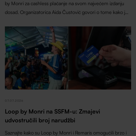
by Monri za cashless plaćanje na svom najvećem izdanju
dosad. Organizatorica Aida Čustović govori o tome kako je
sustav pridonio bržoj usluzi, kraćim redovima i boljem
iskustvu za posjetitelje, izlagače i organizatore.
07.07.2026
Loop by Monri na SSFM-u: Zmajevi
udvostručili broj narudžbi
Saznajte kako su Loop by Monri i Remaris omogućili brzo i