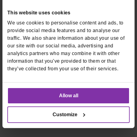
primjenjuju u svim CIT transakcijama, te prilikom prve
kupnje inicirane od strane trgovca.
This website uses cookies
5.
PCI DSS L1 usklađenost
We use cookies to personalise content and ads, to
provide social media features and to analyse our
Na godišnjoj razini potvrđujemo svoju usklađenost s
traffic. We also share information about your use of
najvišim standardima zaštite podataka o karticama, na
our site with our social media, advertising and
najvišoj Level 1 razini.
analytics partners who may combine it with other
Trgovci koji obrađuju, pohranjuju ili prenose podatke o
information that you’ve provided to them or that
kreditnim karticama moraju biti u skladu s PCI-jem.
they’ve collected from your use of their services.
Posljedice kršenja podataka za nesukladno poslovanje su
značajne i mogu uključivati ​​skupe novčane kazne i kazne uz
značajnu reputacijsku štetu.
Allow all
Ako želite pregled vašeg sigurnosnog setupa,
javite nam
se
.
Customize