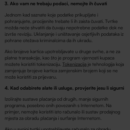
3. Ako vam ne trebaju podaci, nemojte ih čuvati
Jednom kad saznate koje podatke prikupljate i
pohranjujete, procijenite trebate li ih zaista čuvati. Tvrtke
možda neće shvatiti da čuvaju nepotrebne podatke dok ne
izvrše reviziju. Uklanjanje i uništavanje osjetljivih podataka iz
pohrane otežava kriminalcima da ih ukradu.
Ako brojeve kartica upotrebljavate u druge svrhe, a ne za
platne transakcije, kao što je program vjernosti kupaca
možete koristiti tokenizaciju.
Tokenizacija
je tehnologija koja
zamjenjuje brojeve kartica zamjenskim brojem koji se ne
može koristiti za prijevaru.
4. Kad odabirete alate ili usluge, provjerite jesu li sigurni
Izolirajte sustave plaćanja od drugih, manje sigurnih
programa, posebno onih povezanih s Internetom. Na
primjer, nemojte koristiti isto računalo ili sustav prodajnog
mjesta za obradu plaćanja i surfanje Internetom.
Ako u svojoj tvrtki upotrebljavate računalo za obradu