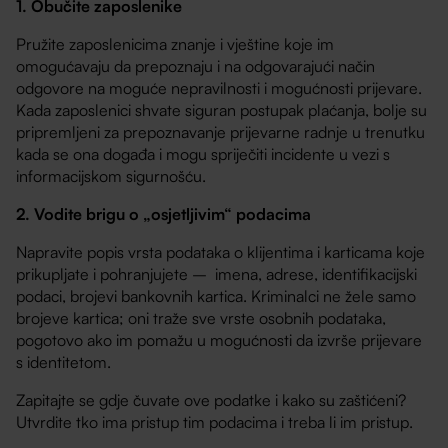
1. Obučite zaposlenike
Pružite zaposlenicima znanje i vještine koje im
omogućavaju da prepoznaju i na odgovarajući način
odgovore na moguće nepravilnosti i mogućnosti prijevare.
Kada zaposlenici shvate siguran postupak plaćanja, bolje su
pripremljeni za prepoznavanje prijevarne radnje u trenutku
kada se ona događa i mogu spriječiti incidente u vezi s
informacijskom sigurnošću.
2. Vodite brigu o „osjetljivim“ podacima
Napravite popis vrsta podataka o klijentima i karticama koje
prikupljate i pohranjujete – imena, adrese, identifikacijski
podaci, brojevi bankovnih kartica. Kriminalci ne žele samo
brojeve kartica; oni traže sve vrste osobnih podataka,
pogotovo ako im pomažu u mogućnosti da izvrše prijevare
s identitetom.
Zapitajte se gdje čuvate ove podatke i kako su zaštićeni?
Utvrdite tko ima pristup tim podacima i treba li im pristup.