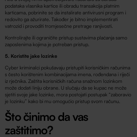
podataka vlasnika kartice ili obradu transakcija platnim
karticama, pobrinite se da instalirate antivirusni program i
redovito ga ažurirate. Također je bitno implementirati
vatrozid i provoditi tromjesečne pretrage ranjivosti.
Kontrolirajte ili ograničite pristup sustavima plaćanja samo
zaposlenima kojima je potreban pristup.
5. Koristite jake lozinke
Cyber kriminalci pokušavaju pristupiti korisničkim računima
s često korištenim kombinacijama imena, rođendana i riječi
iz rječnika. Zaštita korisničkih računa snažnom lozinkom
može dodati liniju obrane. U slučaju da se kupac ne može
sjetiti svoje jake lozinke, mora postojati postupak “zaboravio
je lozinku” kako bi mu omogućio pristup svom računu.
Što činimo da vas
zaštitimo?