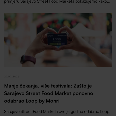
primjeru Sarajevo Street Food Marketa pokazujemo kako
su Loop by Monri cashless sistem, Remaris kase i
SinglePOS uređaji pomogli izlagačima da ubrzaju uslugu,
pojednostave rad i gostima pruže bolje festivalsko iskustvo.
27.07.2026
Manje čekanja, više festivala: Zašto je
Sarajevo Street Food Market ponovno
odabrao Loop by Monri
Sarajevo Street Food Market i ove je godine odabrao Loop