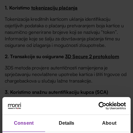
1. Koristimo
tokenizaciju plaćanja
Tokenizacija kreditnih karticom uklanja identifikaciju
osjetljivih podataka o plaćanju pretvaranjem boja kartice u
nasumično generirane brojeve koji se nazivaju “token”.
Informacije koje se šalju za dovršavanja plaćanja time su
osigurane od izlaganja i mogućnosti zloupotrebe.
2. Transakcije su osigurane
3D Secure 2 protokolom
3DS metoda provjere autentičnosti namijenjena je
sprječavanju neovlaštene upotrebe kartica i štiti trgovce od
chargebackova u slučaju lažne transakcije.
3. Koristimo snažnu autentifikaciju kupca (SCA)
SCA se koristi za smanjenje prijevara i povećanje sigurnosti
mrežnih plaćanja i traži dva ili više elemenata iz upotrebe u
postupku provjere autentičnosti. Nešto što znate (lozinka ili
PIN), nešto što imate (značka ili pametni telefon) ili nešto što
Consent
Details
About
jeste (otisci prstiju ili prepoznavanje glasa), a koje se