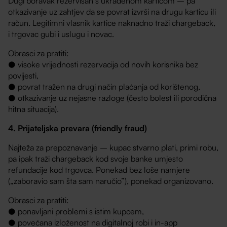
Dugi boravak rezervisan s ukradenom karticom – pa
otkazivanje uz zahtjev da se povrat izvrši na drugu karticu ili
račun. Legitimni vlasnik kartice naknadno traži chargeback,
i trgovac gubi i uslugu i novac.
Obrasci za pratiti:
● visoke vrijednosti rezervacija od novih korisnika bez
povijesti,
● povrat tražen na drugi način plaćanja od korištenog,
● otkazivanje uz nejasne razloge (često bolest ili porodična
hitna situacija).
4. Prijateljska prevara (friendly fraud)
Najteža za prepoznavanje – kupac stvarno plati, primi robu,
pa ipak traži chargeback kod svoje banke umjesto
refundacije kod trgovca. Ponekad bez loše namjere
(„zaboravio sam šta sam naručio”), ponekad organizovano.
Obrasci za pratiti:
● ponavljani problemi s istim kupcem,
● povećana izloženost na digitalnoj robi i in-app