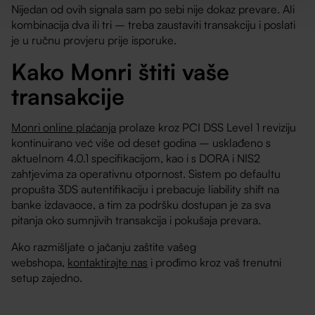
Nijedan od ovih signala sam po sebi nije dokaz prevare. Ali
kombinacija dva ili tri – treba zaustaviti transakciju i poslati
je u ručnu provjeru prije isporuke.
Kako Monri štiti vaše
transakcije
Monri online plaćanja
prolaze kroz PCI DSS Level 1 reviziju
kontinuirano već više od deset godina – usklađeno s
aktuelnom 4.0.1 specifikacijom, kao i s DORA i NIS2
zahtjevima za operativnu otpornost. Sistem po defaultu
propušta 3DS autentifikaciju i prebacuje liability shift na
banke izdavaoce, a tim za podršku dostupan je za sva
pitanja oko sumnjivih transakcija i pokušaja prevara.
Ako razmišljate o jačanju zaštite vašeg
webshopa,
kontaktirajte nas
i prođimo kroz vaš trenutni
setup zajedno.