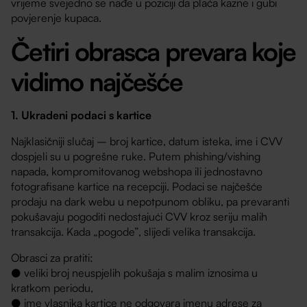
vrijeme svejedno se nađe u poziciji da plaća kazne i gubi
povjerenje kupaca.
Četiri obrasca prevara koje
vidimo najčešće
1. Ukradeni podaci s kartice
Najklasičniji slučaj – broj kartice, datum isteka, ime i CVV
dospjeli su u pogrešne ruke. Putem phishing/vishing
napada, kompromitovanog webshopa ili jednostavno
fotografisane kartice na recepciji. Podaci se najčešće
prodaju na dark webu u nepotpunom obliku, pa prevaranti
pokušavaju pogoditi nedostajući CVV kroz seriju malih
transakcija. Kada „pogode”, slijedi velika transakcija.
Obrasci za pratiti:
● veliki broj neuspjelih pokušaja s malim iznosima u
kratkom periodu,
● ime vlasnika kartice ne odgovara imenu adrese za