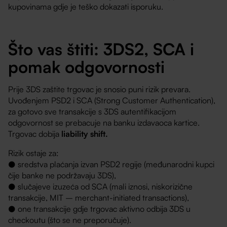
kupovinama gdje je teško dokazati isporuku.
Što vas štiti: 3DS2, SCA i
pomak odgovornosti
Prije 3DS zaštite trgovac je snosio puni rizik prevara.
Uvođenjem PSD2 i SCA (Strong Customer Authentication),
za gotovo sve transakcije s 3DS autentifikacijom
odgovornost se prebacuje na banku izdavaoca kartice.
Trgovac dobija
liability shift.
Rizik ostaje za:
● sredstva plaćanja izvan PSD2 regije (međunarodni kupci
čije banke ne podržavaju 3DS),
● slučajeve izuzeća od SCA (mali iznosi, niskorizične
transakcije, MIT – merchant-initiated transactions),
● one transakcije gdje trgovac aktivno odbija 3DS u
checkoutu (što se ne preporučuje).