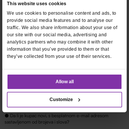
This website uses cookies
vremenu,
● jače zahtjeve za zaštitu skripti i kartičnih formi u
We use cookies to personalise content and ads, to
browseru (anti-skimming).
provide social media features and to analyse our
traffic. We also share information about your use of
Operativne preporuke za
our site with our social media, advertising and
vaš webshop
analytics partners who may combine it with other
information that you’ve provided to them or that
Nekoliko provjera koje preporučujemo ugraditi u rutinu
they’ve collected from your use of their services.
pregleda narudžbi:
● Je li iznos transakcije neuobičajeno velik za vaš
segment?
Allow all
● Je li proveden 3DS i je li transakcija prošla SCA?
● Postoji li klaster transakcija s istim IP-om, istim BIN-om
kartice, sličnim e-mail obrascem u kratkom vremenu?
Customize
● Odgovara li država izdavatelja kartice državi IP adrese i
adrese za dostavu?
● Da li je kupac novi, s besplatnom e-mail adresom
sastavljenom od brojeva i slova?