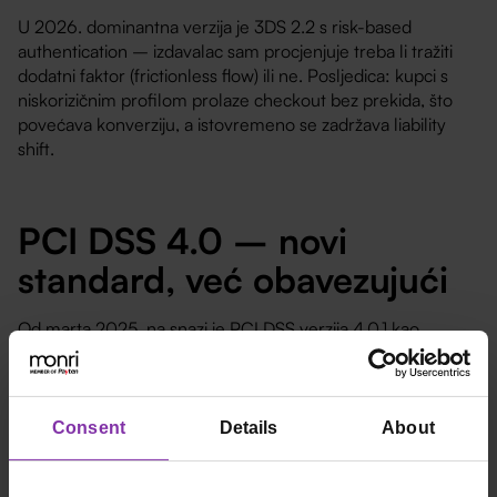
U 2026. dominantna verzija je 3DS 2.2 s risk-based
authentication – izdavalac sam procjenjuje treba li tražiti
dodatni faktor (frictionless flow) ili ne. Posljedica: kupci s
niskorizičnim profilom prolaze checkout bez prekida, što
povećava konverziju, a istovremeno se zadržava liability
shift.
PCI DSS 4.0
– novi
standard, već obavezujući
Od marta 2025. na snazi je
PCI DSS verzija 4.0.1
kao
obavezujući sigurnosni standard za sve trgovce i pružatelje
usluga koji obrađuju kartične podatke. Najveće promjene u
odnosu na verziju 3.2.1 odnose se na:
Consent
Details
About
● proširene zahtjeve za autentifikaciju (uključujući MFA na
svim pristupima),
● kontinuiranu evaluaciju rizika umjesto godišnje točke u