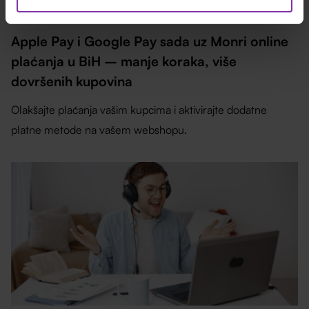
11.05.2026
Apple Pay i Google Pay sada uz Monri online
plaćanja u BiH – manje koraka, više
dovršenih kupovina
Olakšajte plaćanja vašim kupcima i aktivirajte dodatne
platne metode na vašem webshopu.