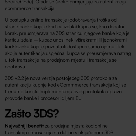
SecureCode). Otada se široko primjenjuje za autentikaciju
ecommerce transakcija.
U postupku online transakcije (odobravanja troška od
strane banke koja je karticu izdala) kupca se, kao dodatni
korak, preusmjerava na 3DS stranicu njegove banke koja je
karticu izdala – kupac unosi neki višrekratni ili jednokratni
kod/lozinku koja je poznata ili dostupna samo njemu. Tek
ako je autentikacija uspješna, kupca se preusmjerava natrag
u tok transakcije na prodajnom mjestu i transakcija se
odobrava.
3DS v2.2 je nova verzija postojećeg 3DS protokola za
autentikaciju kupnje kod eCommmerce transakcija koji se
trenutno koristi. Implementaciju ovog protokola upravo
provode banke i procesori diljem EU.
Zašto 3DS?
Najvažniji benefit
za prodajna mjesta kod online
transakcija i transakcija na daljinu s uključenom 3DS