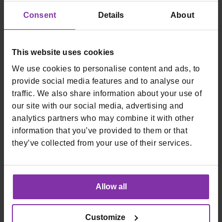
3DS autentikaciju, kad je ona zatražena od strane web
Consent
Details
About
shopa ili drugog prodajnog mjesta na daljinu, moraju moći
provesti putem mobilnih aplikacijae/mBankarstva
jednostavnim stavljanjem otiska prsta na svom pametnom
telefonu (ili npr. očitavanjem svog lica, ili očitavanjem glasa).
This website uses cookies
We use cookies to personalise content and ads, to
provide social media features and to analyse our
traffic. We also share information about your use of
our site with our social media, advertising and
analytics partners who may combine it with other
information that you’ve provided to them or that
they’ve collected from your use of their services.
Allow all
Customize