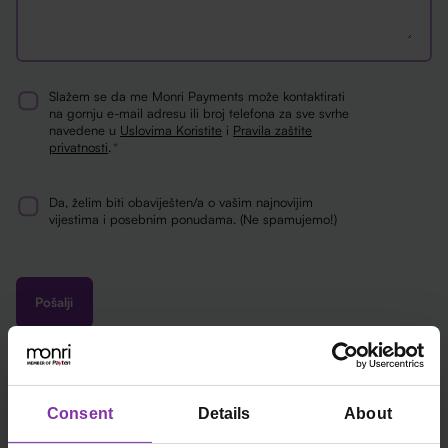
Slažem se da me Monri Payments može kontaktirati
Consent
na gornju e-mail adresu ili broj telefona za sve svrhe
navedene u
Uslovima Koristite
i
Pravila zaštite
*
privatnosti
.
*
Da, želim biti obaviješten/a o vašim najnovijim
Newsletter
vijestima i posebnim ponudama. (Ne spamujemo!)
Consent
Details
About