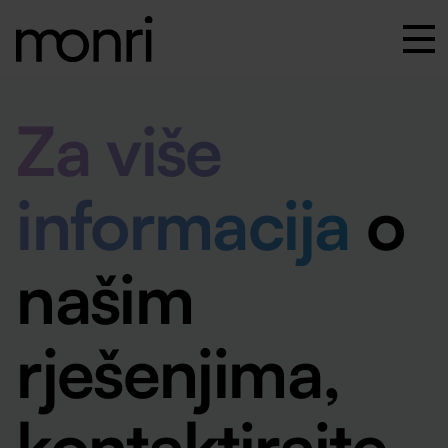
Za više
informacija
o
našim
rješenjima,
kontaktirajte