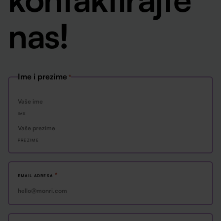
nas!
Ime i prezime
*
IME
PREZIME
*
EMAIL ADRESA