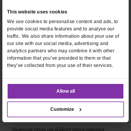
Pošaljite nam poruku!
This website uses cookies
We use cookies to personalise content and ads, to
provide social media features and to analyse our
traffic. We also share information about your use of
our site with our social media, advertising and
Kartična plaćanja
analytics partners who may combine it with other
information that you’ve provided to them or that
Možemo vam pomoći s uvođenjem kartične naplate
they’ve collected from your use of their services.
u vaše poslovanje.
Javite nam se!
Allow all
Customize
Fiskalne kase
Savjetovat ćemo vas prilikom izbora najboljeg