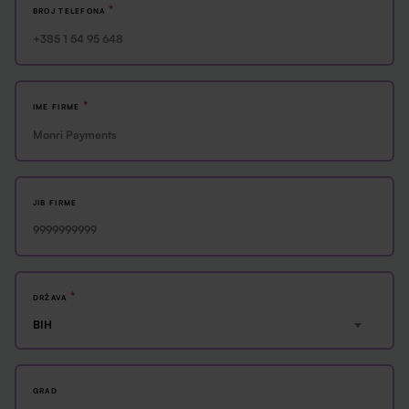
*
BROJ TELEFONA
*
IME FIRME
JIB FIRME
*
DRŽAVA
BIH
GRAD