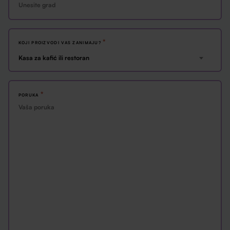
*
KOJI PROIZVODI VAS ZANIMAJU?
Kasa za kafić ili restoran
*
PORUKA