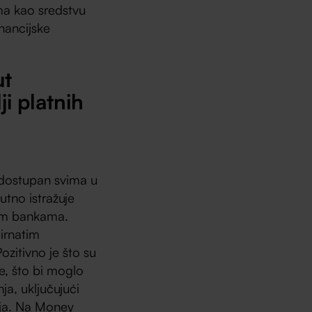
ma kao sredstvu
inancijske
ut
ji platnih
o dostupan svima u
utno istražuje
jim bankama.
pirnatim
zitivno je što su
e, što bi moglo
ja, uključujući
alja. Na Money