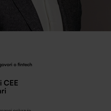
ovori o fintech
ji CEE
ri
rozoni pokazuje