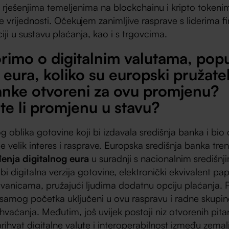
 rješenjima temeljenima na blockchainu i kripto tokeni
e vrijednosti. Očekujem zanimljive rasprave s liderima f
iciji u sustavu plaćanja, kao i s trgovcima.
rimo o digitalnim valutama, pop
 eura, koliko su europski pružatel
banke otvoreni za ovu promjenu?
te li promjenu u stavu?
g oblika gotovine koji bi izdavala središnja banka i bi
e velik interes i rasprave. Europska središnja banka tren
nja digitalnog eura
u suradnji s nacionalnim središn
 bi digitalna verzija gotovine, elektronički ekvivalent pa
anicama, pružajući ljudima dodatnu opciju plaćanja. Po
d samog početka uključeni u ovu raspravu i radne skupin
hvaćanja. Međutim, još uvijek postoji niz otvorenih pitan
 prihvat digitalne valute i interoperabilnost između zem