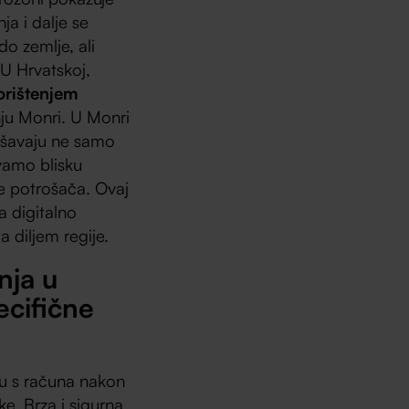
ja i dalje se
do zemlje, ali
 U Hrvatskoj,
orištenjem
ju Monri. U Monri
ljšavaju ne samo
vamo blisku
je potrošača. Ovaj
a digitalno
a diljem regije.
nja u
pecifične
inu s računa nakon
ke. Brza i sigurna