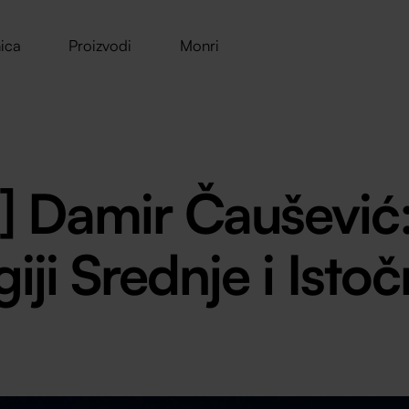
ica
Proizvodi
Monri
] Damir Čaušević:
giji Srednje i Ist