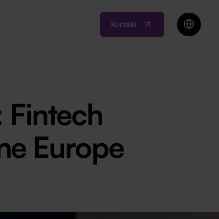
Kontakt
EN
HR
MK
RO
 Fintech
SI
RS
očne Europe