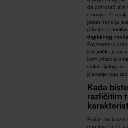
da potrošači sve v
smanjuje. U regiji
jedan trend je ja
primjerice,
svaka 
digitalnog novč
Payments-u prepoz
korisničko iskust
komunikaciju s na
stalni dijalog om
plaćanje koja zado
Kada biste 
različitim 
karakterist
Prolazimo kroz tr
primitka plaće, ve