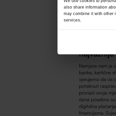
We use cookies to personal
Većina velikih igr
also share information abou
Europske unije, š
may combine it with other i
kartičnih transak
services.
sa svim relevantn
Money Moti
Nikolom Š
najvažnije
Namjera nam je oku
banke, kartične sh
vjerujemo da će 
potaknuti rasprav
pronaći svoje mje
dana posebno su 
digitalna plaćanj
financijama. Svj