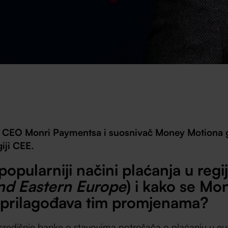
 CEO Monri Paymentsa i suosnivač Money Motiona g
iji CEE.
jpopularniji načini plaćanja u regi
nd Eastern Europe
) i kako se Mon
prilagođava tim promjenama?
 središnje banke o stavovima potrošača o plaćanju u eu