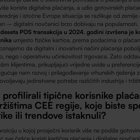
iše koriste digitalna plaćanja, a udio gotovinskih plaćan
 srednje i istočne Evrope situacija se razlikuje od zemlje 
san – digitalni novčanici brzo dobivaju na popularnosti.
deseta POS transakcija u 2024. godini izvršena je k
anika
umjesto fizičke kartice, prema podacima o plaćan
najemo da digitalni i inovativni načini plaćanja pobo
vo, nego i operativnu učinkovitost trgovaca. Zato održa
šim klijentima, prikupljajući vrijedne uvide u preferenci
ogućuje nam razvoj i prilagođavanje vrhunskih rješenja z
voljavaju jedinstvene potrebe različitih industrija i tržišt
profilirali tipične korisnike plaća
tržištima CEE regije, koje biste s
ike ili trendove istaknuli?
anziciju u kojoj prosječni korisnik više ne podiže gotov
ć sve češće koristi kartična plaćanja i digitalne novčani