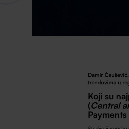
Damir Čaušević,
trendovima u reg
Koji su na
(
Central a
Payments 
Studija Evropske